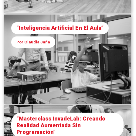
“Inteligencia Artificial En El Aula”
Por Claudia Jaña
“Masterclass InvadeLab: Creando
Realidad Aumentada Sin
Programación”