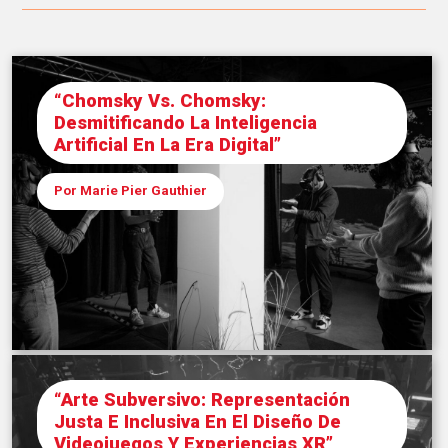
“Chomsky Vs. Chomsky:
Desmitificando La Inteligencia
Artificial En La Era Digital”
Por Marie Pier Gauthier
“Arte Subversivo: Representación
Justa E Inclusiva En El Diseño De
Videojuegos Y Experiencias XR”