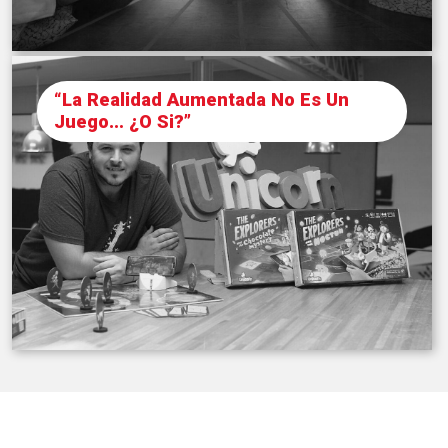
“La Realidad Aumentada No Es Un
Juego… ¿o Si?”