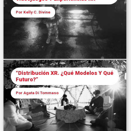
Por Kelly C. Divine
“Distribución XR. ¿Qué Modelos Y Qué
Futuro?”
Por Agata Di Tommaso